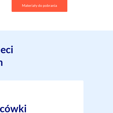
Materiały do pobrania
eci
h
acówki