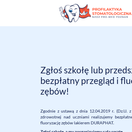
Zgłoś szkołę lub przeds
bezpłatny przegląd i fl
zębów!
Zgodnie z ustawą z dnia 12.04.2019 r. (Dz.U. z
zdrowotnej nad uczniami realizujemy bezpłatn
fluoryzację zębów lakierem DURAPHAT.
Zgłoś szkołę, a my zorganizujemy całą resztę.