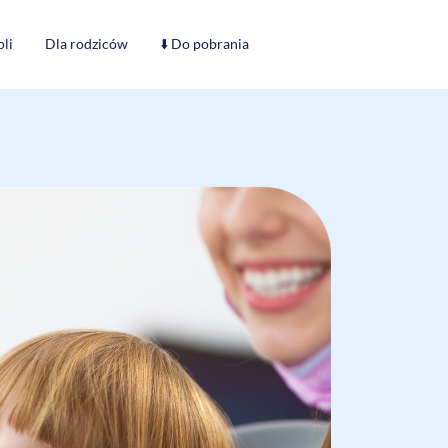
oli
Dla rodziców
⬇️ Do pobrania