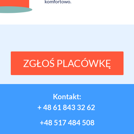
komfortowo.
ZGŁOŚ PLACÓWKĘ
Kontakt:
+ 48 61 843 32 62
+48 517 484 508