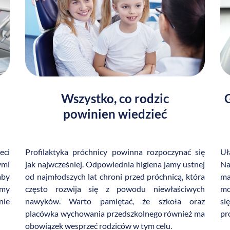
Wszystko, co rodzic
powinien wiedzieć
eci
Profilaktyka próchnicy powinna rozpoczynać się
Uł
ymi
jak najwcześniej. Odpowiednia higiena jamy ustnej
Na
aby
od najmłodszych lat chroni przed próchnicą, która
ma
emy
często rozwija się z powodu niewłaściwych
mo
nie
nawyków. Warto pamiętać, że szkoła oraz
si
placówka wychowania przedszkolnego również ma
pr
obowiązek wesprzeć rodziców w tym celu.